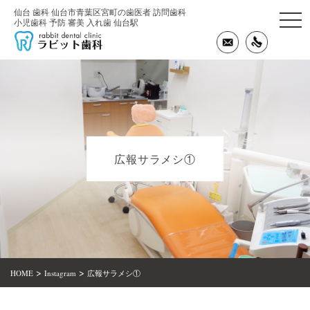
仙台 歯科 仙台市青葉区宮町の歯医者 訪問歯科
togg
小児歯科 予防 審美 入れ歯 仙台駅
navi
広報サラメシ①
>
>
HOME
Instagram
広報サラメシ①