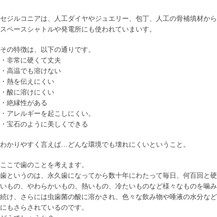
セジルコニアは、人工ダイヤやジュエリー、包丁、人工の骨補填材から
スペースシャトルや発電所にも使われていまいす。
その特徴は、以下の通りです。
・非常に硬くて丈夫
・高温でも溶けない
・熱を伝えにくい
・酸に溶けにくい
・絶縁性がある
・アレルギーを起こしにくい。
・宝石のように美しくできる
わかりやすく言えば…どんな環境でも壊れにくいということ。
ここで歯のことを考えます。
歯というのは、永久歯になってから数十年にわたって毎日、何百回と硬
いもの、やわらかいもの、熱いもの、冷たいものなど様々なものを噛み
続け、さらには虫歯菌の酸に溶かされ、色々な飲み物や唾液の水分など
にもさらされているのです。