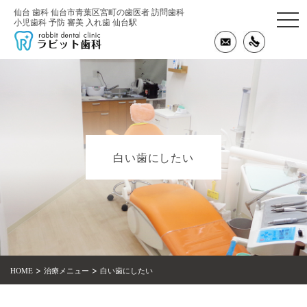
仙台 歯科 仙台市青葉区宮町の歯医者 訪問歯科
togg
小児歯科 予防 審美 入れ歯 仙台駅
navi
白い歯にしたい
>
>
HOME
治療メニュー
白い歯にしたい