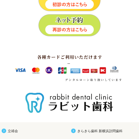
立靖会
きらきら歯科 新横浜訪問歯科