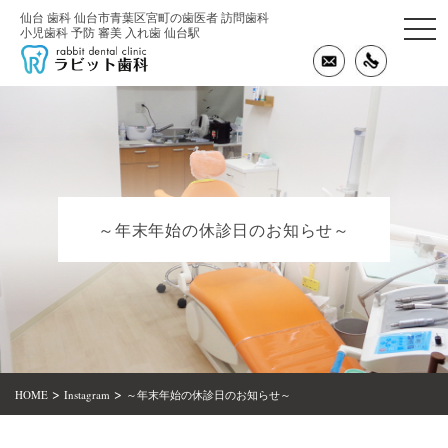
仙台 歯科 仙台市青葉区宮町の歯医者 訪問歯科
togg
小児歯科 予防 審美 入れ歯 仙台駅
navi
～年末年始の休診日のお知らせ～
>
>
HOME
Instagram
～年末年始の休診日のお知らせ～