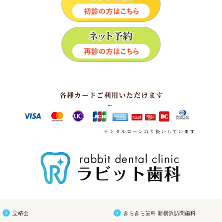
立靖会
きらきら歯科 新横浜訪問歯科