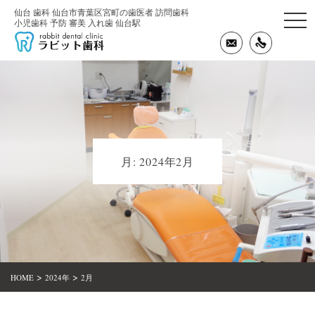
仙台 歯科 仙台市青葉区宮町の歯医者 訪問歯科
togg
小児歯科 予防 審美 入れ歯 仙台駅
navi
月:
2024年2月
>
>
HOME
2024年
2月