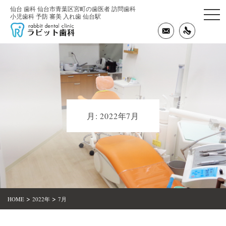
仙台 歯科 仙台市青葉区宮町の歯医者 訪問歯科
togg
小児歯科 予防 審美 入れ歯 仙台駅
navi
月:
2022年7月
>
>
HOME
2022年
7月